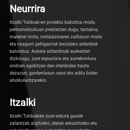
Neurrira
Itzalki Toldoak-en proiektu bakoitza modu
pertsonalizatuan prestatzen dugu, tamaina,
material mota, instalazioaren zailtasun maila
eta osagarri gehigarriak bezalako alderdiak
baloratuz. Aukera ezberdinak aurkezten
dizkizugu, zure espaziora eta aurrekontura
ondoen egokitzen den irtenbidea hauta
dezazun, gardentasun osoz eta aditu baten
aholkularitzarekin.
Itzalki
Itzalki Toldoaken zure eskura gaude
zalantzak argitzeko, ideiak eskaintzeko eta