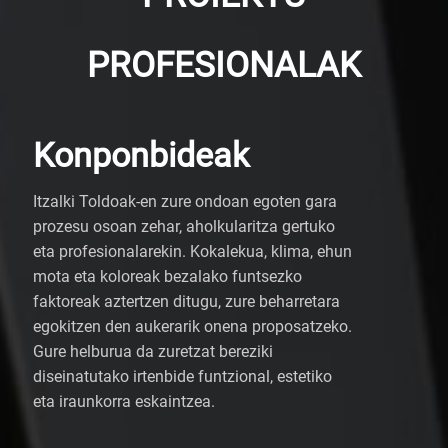
PROFESIONALAK
Konponbideak
Itzalki Toldoak-en zure ondoan egoten gara
prozesu osoan zehar, aholkularitza gertuko
eta profesionalarekin. Kokalekua, klima, ehun
mota eta koloreak bezalako funtsezko
faktoreak aztertzen ditugu, zure beharretara
egokitzen den aukerarik onena proposatzeko.
Gure helburua da zuretzat bereziki
diseinatutako irtenbide funtzional, estetiko
eta iraunkorra eskaintzea.