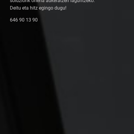
soluziorik onena aukeratzen laguntzeko.
Deitu eta hitz egingo dugu!
646 90 13 90